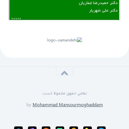
دکتر حمیدرضا غفاریان
دکتر علی شهریار
*****
لینک منقضی شده است
پنجم مهرماه 1399:
سازمان نظام مهندسی یزد به زودی دوره های GPS را برای
علاقه مندان برگزار خواهد نمود.
*****
‌ ‌مدرسین دوره:
دکتر زین العابدین حسینی
تمامی حقوق محفوظ است.
محمد منصورمقدم
*****
by
Mohammad Mansourmoghaddam
ثبت نام پایان یافته است