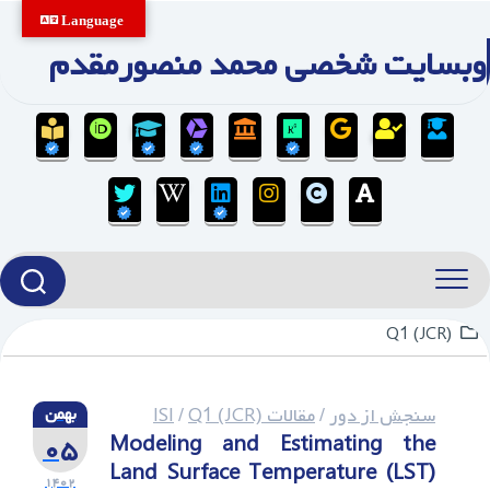
Ski
Language
t
وبسایت شخصی محمد منصورمقدم
conten
Q1 (JCR)
سنجش از دور
/
مقالات ISI
Q1 (JCR)
/
بهمن
۰۵
Modeling and Estimating the
Land Surface Temperature (LST)
۱۴۰۲