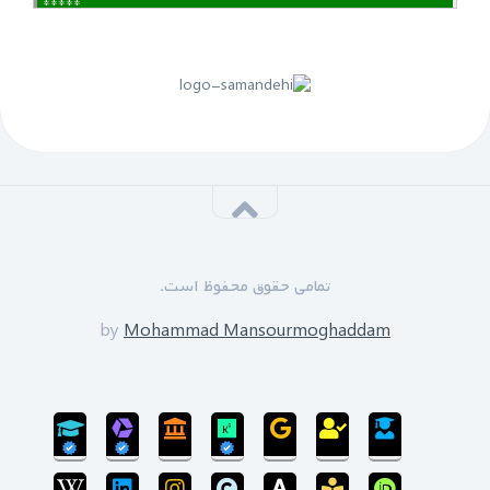
لینک منقضی شده است
پنجم مهرماه 1399:
سازمان نظام مهندسی یزد به زودی دوره های GPS را برای
علاقه مندان برگزار خواهد نمود.
*****
‌ ‌مدرسین دوره:
دکتر زین العابدین حسینی
تمامی حقوق محفوظ است.
محمد منصورمقدم
*****
by
Mohammad Mansourmoghaddam
ثبت نام پایان یافته است
سی‌ام‌ شهریورماه 1399:
بروزرسانی سایت پایان یافته است و سایت در مرحله