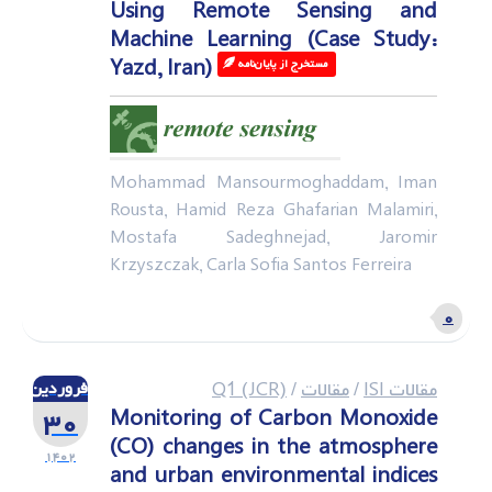
Using Remote Sensing and
Machine Learning (Case Study:
Yazd, Iran)
مستخرج از پایان‌نامه‌ ‌
Mohammad Mansourmoghaddam, Iman
Rousta, Hamid Reza Ghafarian Malamiri,
Mostafa Sadeghnejad, Jaromir
Krzyszczak, Carla Sofia Santos Ferreira
۰
مقالات ISI
/
مقالات
/
Q1 (JCR)
فروردین
۳۰
Monitoring of Carbon Monoxide
(CO) changes in the atmosphere
۱۴۰۲
and urban environmental indices