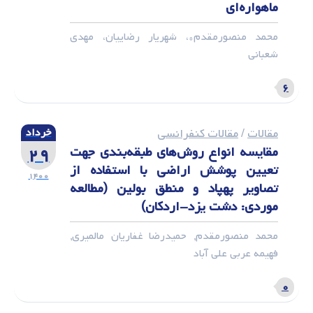
ماهواره‌ای
محمد منصورمقدم*، شهریار رضاییان، مهدی
شعبانی
۶
مقالات
/
مقالات کنفرانسی
خرداد
مقایسه انواع روش‌های طبقه‌بندی جهت
۲۹
تعیین پوشش اراضی با استفاده از
۱۴۰۰
تصاویر پهپاد و منطق بولین (مطالعه
موردی: دشت یزد-اردکان)
محمد منصورمقدم, حمیدرضا غفاریان مالمیری,
فهیمه عربی علی آباد
۰