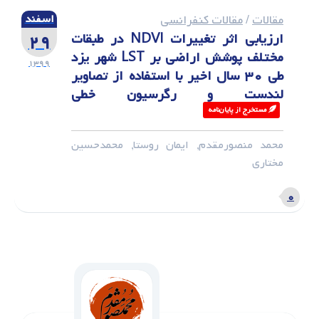
مقالات
/
مقالات کنفرانسی
اسفند
ارزیابی اثر تغییرات NDVI در طبقات
۲۹
مختلف پوشش اراضی بر LST شهر یزد
۱۳۹۹
طی ۳۰ سال اخیر با استفاده از تصاویر
لندست و رگرسیون خطی
مستخرج از پایان‌نامه‌ ‌
محمد منصورمقدم, ایمان روستا, محمدحسین
مختاری
۰