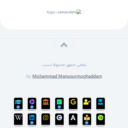
پنجم مهرماه 1399:
سازمان نظام مهندسی یزد به زودی دوره های GPS را برای
علاقه مندان برگزار خواهد نمود.
*****
‌ ‌مدرسین دوره:
دکتر زین العابدین حسینی
تمامی حقوق محفوظ است.
محمد منصورمقدم
*****
by
Mohammad Mansourmoghaddam
ثبت نام پایان یافته است
سی‌ام‌ شهریورماه 1399:
بروزرسانی سایت پایان یافته است و سایت در مرحله
انتقال پایگاه داده می‌باشد.