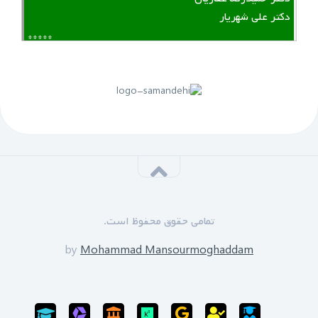
دکتر علی شهریار
*****
لینک منقضی شده است
پنجم مهرماه 1399:
سازمان نظام مهندسی یزد به زودی دوره های GPS را برای
علاقه مندان برگزار خواهد نمود.
*****
‌ ‌مدرسین دوره:
دکتر زین العابدین حسینی
تمامی حقوق محفوظ است.
محمد منصورمقدم
*****
by
Mohammad Mansourmoghaddam
ثبت نام پایان یافته است
سی‌ام‌ شهریورماه 1399: