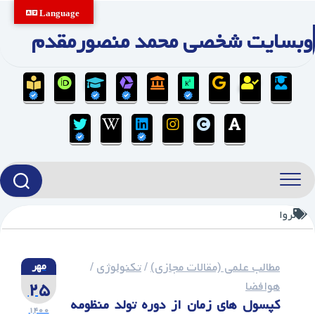
Ski
Language
t
وبسایت شخصی محمد منصورمقدم
conten
تروا
مطالب علمی (مقالات مجازی)
/
تکنولوژی
/
مهر
۲۵
هوافضا
کپسول های زمان از دوره تولد منظومه
۱۴۰۰