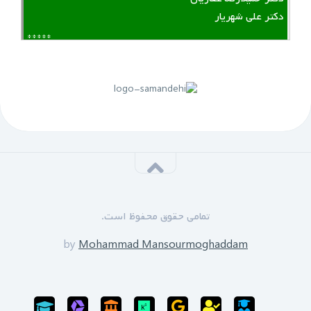
دکتر علی شهریار
*****
لینک منقضی شده است
پنجم مهرماه 1399:
سازمان نظام مهندسی یزد به زودی دوره های GPS را برای
علاقه مندان برگزار خواهد نمود.
*****
‌ ‌مدرسین دوره:
دکتر زین العابدین حسینی
تمامی حقوق محفوظ است.
محمد منصورمقدم
*****
by
Mohammad Mansourmoghaddam
ثبت نام پایان یافته است
سی‌ام‌ شهریورماه 1399: