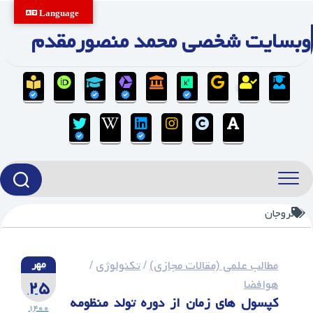
Ski
Language
t
وبسایت شخصی محمد منصورمقدم
conten
تروجان
مطالب علمی (مقالات مجازی)
/
تکنولوژی
/
مهر
۲۵
هوافضا
کپسول های زمان از دوره تولد منظومه
۱۴۰۰