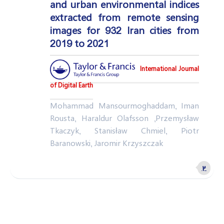
and urban environmental indices
extracted from remote sensing
images for 932 Iran cities from
2019 to 2021
International Journal
of Digital Earth
Mohammad Mansourmoghaddam, Iman
Rousta, Haraldur Olafsson ,Przemysław
Tkaczyk, Stanisław Chmiel, Piotr
Baranowski, Jaromir Krzyszczak
۲