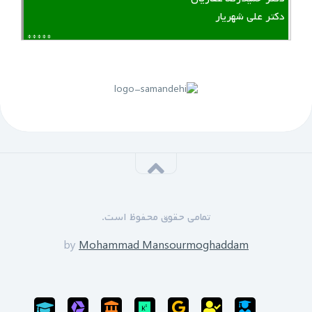
دکتر علی شهریار
*****
لینک منقضی شده است
پنجم مهرماه 1399:
سازمان نظام مهندسی یزد به زودی دوره های GPS را برای
علاقه مندان برگزار خواهد نمود.
*****
‌ ‌مدرسین دوره:
دکتر زین العابدین حسینی
تمامی حقوق محفوظ است.
محمد منصورمقدم
*****
by
Mohammad Mansourmoghaddam
ثبت نام پایان یافته است
سی‌ام‌ شهریورماه 1399: