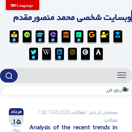
Ski
Language
t
وبسایت شخصی محمد منصورمقدم
conten
دریای خزر
سنجش از دور
/
مقالات ISI
Q3 (JCR)
/
/
مرداد
۱۵
مقالات
Analysis of the recent trends in
۱۴۰۱