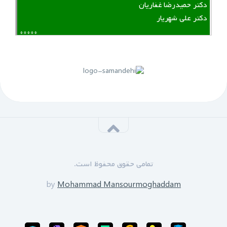
دکتر حمیدرضا غفاریان
دکتر علی شهریار
*****
لینک منقضی شده است
پنجم مهرماه 1399:
سازمان نظام مهندسی یزد به زودی دوره های GPS را برای
علاقه مندان برگزار خواهد نمود.
*****
‌ ‌مدرسین دوره:
دکتر زین العابدین حسینی
تمامی حقوق محفوظ است.
محمد منصورمقدم
*****
by
Mohammad Mansourmoghaddam
ثبت نام پایان یافته است