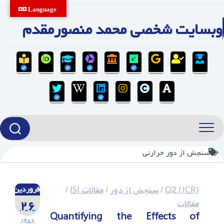
Ski
Language
t
وبسایت شخصی محمد منصورمقدم
conten
سنجش از دور حرارتی
Q2 (JCR)
/
سنجش از دور
/
مقالات ISI
/
فروردین
۲۶
مقالات
Quantifying the Effects of
۱۴۰۲