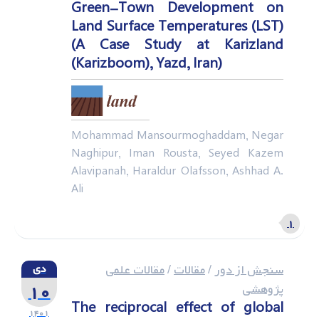
Green-Town Development on
Land Surface Temperatures (LST)
(A Case Study at Karizland
(Karizboom), Yazd, Iran)
Mohammad Mansourmoghaddam, Negar
Naghipur, Iman Rousta, Seyed Kazem
Alavipanah, Haraldur Olafsson, Ashhad A.
Ali
۱
سنجش از دور
/
مقالات
/
مقالات علمی
دی
۱۰
پژوهشی
The reciprocal effect of global
۱۴۰۱