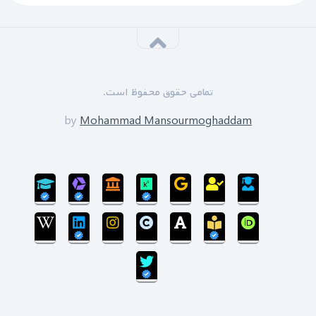
سازمان نظام مهندسی یزد به زودی دوره های GPS را برای
علاقه مندان برگزار خواهد نمود.
*****
‌ ‌مدرسین دوره:
دکتر زین العابدین حسینی
تمامی حقوق محفوظ است.
محمد منصورمقدم
*****
by
Mohammad Mansourmoghaddam
ثبت نام پایان یافته است
سی‌ام‌ شهریورماه 1399:
بروزرسانی سایت پایان یافته است و سایت در مرحله
انتقال پایگاه داده می‌باشد.