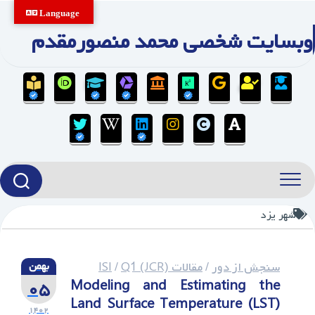
Ski
Language
t
وبسایت شخصی محمد منصورمقدم
conten
شهر یزد
سنجش از دور
/
مقالات ISI
Q1 (JCR)
/
بهمن
۰۵
Modeling and Estimating the
Land Surface Temperature (LST)
۱۴۰۲