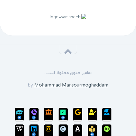
لینک منقضی شده است
پنجم مهرماه 1399:
سازمان نظام مهندسی یزد به زودی دوره های GPS را برای
علاقه مندان برگزار خواهد نمود.
*****
‌ ‌مدرسین دوره:
دکتر زین العابدین حسینی
تمامی حقوق محفوظ است.
محمد منصورمقدم
*****
by
Mohammad Mansourmoghaddam
ثبت نام پایان یافته است
سی‌ام‌ شهریورماه 1399:
بروزرسانی سایت پایان یافته است و سایت در مرحله
انتقال پایگاه داده می‌باشد.