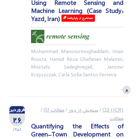
Using Remote Sensing and
Machine Learning (Case Study:
Yazd, Iran)
مستخرج از پایان‌نامه‌ ‌
Mohammad Mansourmoghaddam, Iman
Rousta, Hamid Reza Ghafarian Malamiri,
Mostafa Sadeghnejad, Jaromir
Krzyszczak, Carla Sofia Santos Ferreira
۰
Q2 (JCR)
/
سنجش از دور
/
مقالات ISI
/
فروردین
۲۶
مقالات
Quantifying the Effects of
۱۴۰۲
Green-Town Development on