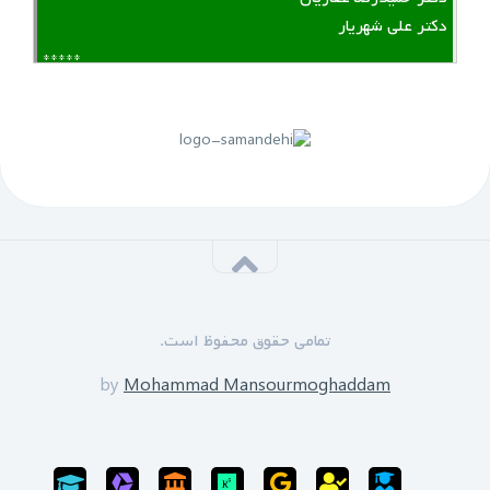
دکتر علی شهریار
*****
لینک منقضی شده است
پنجم مهرماه 1399:
سازمان نظام مهندسی یزد به زودی دوره های GPS را برای
علاقه مندان برگزار خواهد نمود.
*****
‌ ‌مدرسین دوره:
دکتر زین العابدین حسینی
تمامی حقوق محفوظ است.
محمد منصورمقدم
*****
by
Mohammad Mansourmoghaddam
ثبت نام پایان یافته است
سی‌ام‌ شهریورماه 1399: