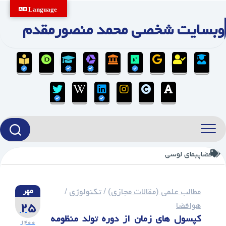
Ski
Language
t
وبسایت شخصی محمد منصورمقدم
conten
فضاپیمای لوسی
مطالب علمی (مقالات مجازی)
/
تکنولوژی
/
مهر
۲۵
هوافضا
کپسول های زمان از دوره تولد منظومه
۱۴۰۰