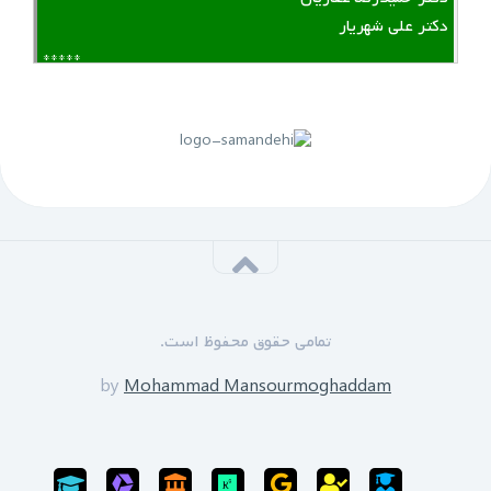
دکتر علی شهریار
*****
لینک منقضی شده است
پنجم مهرماه 1399:
سازمان نظام مهندسی یزد به زودی دوره های GPS را برای
علاقه مندان برگزار خواهد نمود.
*****
‌ ‌مدرسین دوره:
دکتر زین العابدین حسینی
تمامی حقوق محفوظ است.
محمد منصورمقدم
*****
by
Mohammad Mansourmoghaddam
ثبت نام پایان یافته است
سی‌ام‌ شهریورماه 1399: