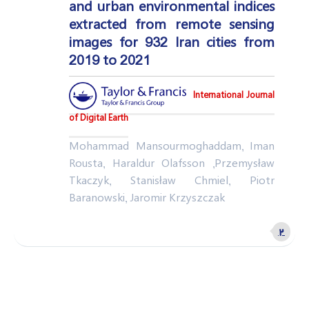
and urban environmental indices
extracted from remote sensing
images for 932 Iran cities from
2019 to 2021
International Journal
of Digital Earth
Mohammad Mansourmoghaddam, Iman
Rousta, Haraldur Olafsson ,Przemysław
Tkaczyk, Stanisław Chmiel, Piotr
Baranowski, Jaromir Krzyszczak
۲