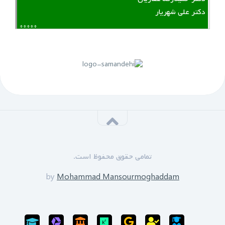
دکتر علی شهریار
*****
لینک منقضی شده است
پنجم مهرماه 1399:
سازمان نظام مهندسی یزد به زودی دوره های GPS را برای
علاقه مندان برگزار خواهد نمود.
*****
‌ ‌مدرسین دوره:
دکتر زین العابدین حسینی
تمامی حقوق محفوظ است.
محمد منصورمقدم
*****
by
Mohammad Mansourmoghaddam
ثبت نام پایان یافته است
سی‌ام‌ شهریورماه 1399: