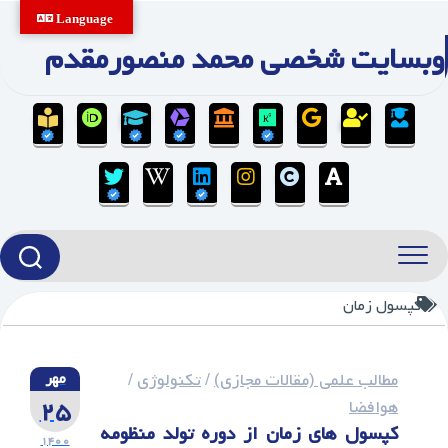
Ski
Language
t
وبسایت شخصی محمد منصورمقدم
conten
کپسول زمان
مطالب علمی (مقالات مجازی)
/
تکنولوژی
/
مهر
۲۵
هوافضا
کپسول های زمان از دوره تولد منظومه
۱۴۰۰