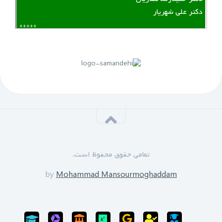
دکتر علی شهریار
*****
لینک منقضی شده است
پنجم مهرماه 1399:
سازمان نظام مهندسی یزد به زودی دوره های GPS را برای
علاقه مندان برگزار خواهد نمود.
*****
‌ ‌مدرسین دوره:
دکتر زین العابدین حسینی
تمامی حقوق محفوظ است.
محمد منصورمقدم
*****
by
Mohammad Mansourmoghaddam
ثبت نام پایان یافته است
سی‌ام‌ شهریورماه 1399: