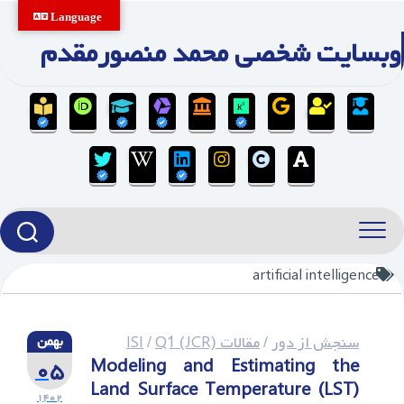
Ski
Language
t
وبسایت شخصی محمد منصورمقدم
conten
artificial intelligence
سنجش از دور
/
مقالات ISI
Q1 (JCR)
/
بهمن
۰۵
Modeling and Estimating the
Land Surface Temperature (LST)
۱۴۰۲