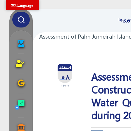
Language
وری‌ها
Assessment of Palm Jumeirah Island
اسفند
Assessm
۰۸
۱۴۰۰
Construc
Water Qu
during 