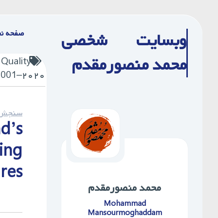
Ski
t
صفحه ن
وبسایت شخصی
conten
محمد منصورمقدم
 Quality
 2001–۲۰۲۰
سنجش ا
d’s
ing
res
محمد ‌منصورمقدم
Mohammad
Mansourmoghaddam