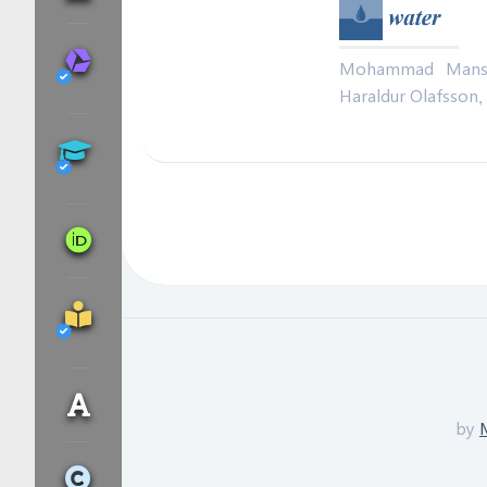
Mohammad Mansou
Haraldur Olafsson,
by