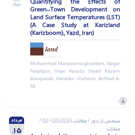
Quantifying the Effects of
۱۴۰۲
Green-Town Development on
Land Surface Temperatures (LST)
(A Case Study at Karizland
(Karizboom), Yazd, Iran)
Mohammad Mansourmoghaddam, Negar
Naghipur, Iman Rousta, Seyed Kazem
Alavipanah, Haraldur Olafsson, Ashhad A.
Ali
۱
سنجش از دور
/
مقالات ISI
Q3 (JCR)
/
/
مرداد
۱۵
مقالات