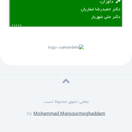
‌ ‌ داوران:
دکتر حمیدرضا غفاریان
دکتر علی شهریار
*****
لینک منقضی شده است
پنجم مهرماه 1399:
سازمان نظام مهندسی یزد به زودی دوره های GPS را برای
علاقه مندان برگزار خواهد نمود.
*****
‌ ‌مدرسین دوره:
دکتر زین العابدین حسینی
تمامی حقوق محفوظ است.
محمد منصورمقدم
*****
by
Mohammad Mansourmoghaddam
ثبت نام پایان یافته است