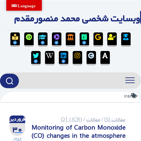
Ski
Language
t
وبسایت شخصی محمد منصورمقدم
conten
iran
مقالات ISI
/
مقالات
/
Q1 (JCR)
فروردین
۳۰
Monitoring of Carbon Monoxide
(CO) changes in the atmosphere
۱۴۰۲