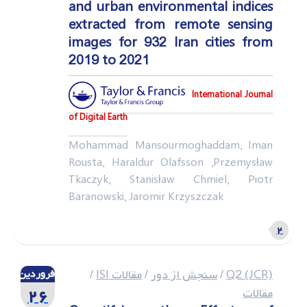
and urban environmental indices
extracted from remote sensing
images for 932 Iran cities from
2019 to 2021
International Journal
of Digital Earth
Mohammad Mansourmoghaddam, Iman
Rousta, Haraldur Olafsson ,Przemysław
Tkaczyk, Stanisław Chmiel, Piotr
Baranowski, Jaromir Krzyszczak
۲
Q2 (JCR)
/
سنجش از دور
/
مقالات ISI
/
فروردین
۲۶
مقالات