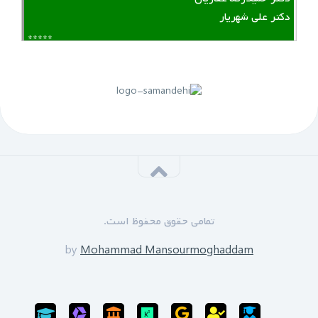
دکتر علی شهریار
*****
لینک منقضی شده است
پنجم مهرماه 1399:
سازمان نظام مهندسی یزد به زودی دوره های GPS را برای
علاقه مندان برگزار خواهد نمود.
*****
‌ ‌مدرسین دوره:
دکتر زین العابدین حسینی
تمامی حقوق محفوظ است.
محمد منصورمقدم
*****
by
Mohammad Mansourmoghaddam
ثبت نام پایان یافته است
سی‌ام‌ شهریورماه 1399: