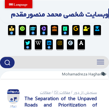
Ski
Language
t
وبسایت شخصی محمد منصورمقدم
conten
Mohamadreza Haghani
اردیبهشت
سنجش از دور
/
مقالات ISI
/
مقالات
۰۴
The Separation of the Unpaved
Roads and Prioritization of
۱۴۰۱