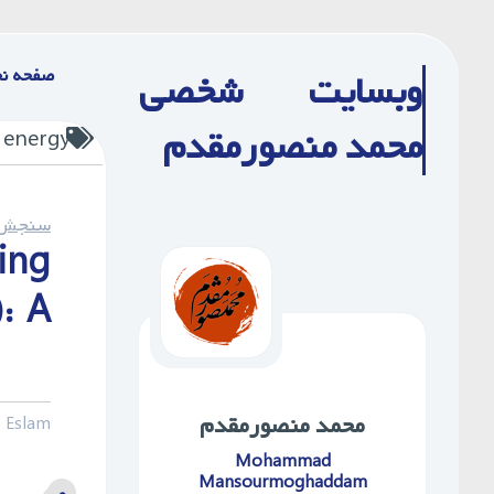
Ski
t
صفحه ن
وبسایت شخصی
conten
محمد منصورمقدم
 energy
سنجش ا
ing
: A
محمد ‌منصورمقدم
 Eslam
Mohammad
Mansourmoghaddam