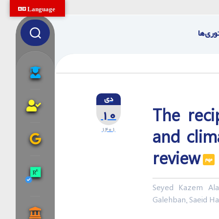
Language
وری‌ها
دی
The reci
۱۰
۱۴۰۱
and clim
review
مهم
Seyed Kazem Ala
Galehban, Saeid 