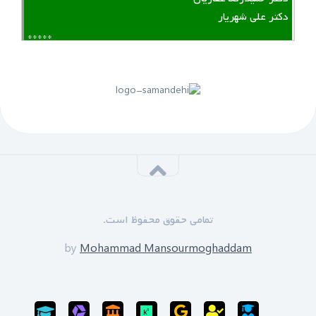
دکتر علی شهریار
*****
لینک منقضی شده است
پنجم مهرماه 1399:
سازمان نظام مهندسی یزد به زودی دوره های GPS را برای
علاقه مندان برگزار خواهد نمود.
*****
‌ ‌مدرسین دوره:
دکتر زین العابدین حسینی
تمامی حقوق محفوظ است.
محمد منصورمقدم
*****
by
Mohammad Mansourmoghaddam
ثبت نام پایان یافته است
سی‌ام‌ شهریورماه 1399: