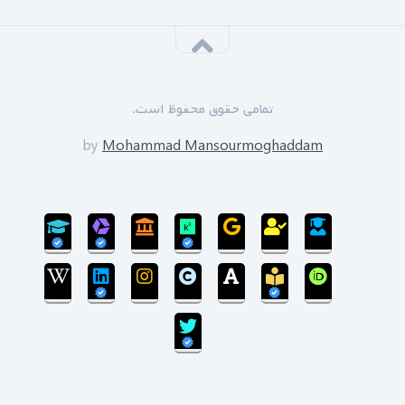
سازمان نظام مهندسی یزد به زودی دوره های GPS را برای
علاقه مندان برگزار خواهد نمود.
*****
‌ ‌مدرسین دوره:
دکتر زین العابدین حسینی
تمامی حقوق محفوظ است.
محمد منصورمقدم
*****
by
Mohammad Mansourmoghaddam
ثبت نام پایان یافته است
سی‌ام‌ شهریورماه 1399:
بروزرسانی سایت پایان یافته است و سایت در مرحله
انتقال پایگاه داده می‌باشد.