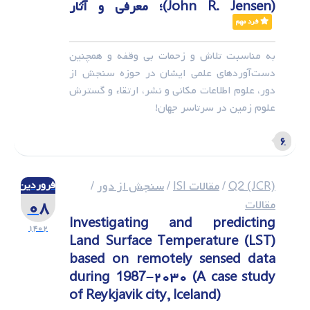
(John R. Jensen)؛ معرفی و آثار
فرد مهم
به مناسبت تلاش و زحمات بی وقفه و همچنین
دست‌آوردهای علمی ایشان در حوزه سنجش از
دور، علوم اطلاعات مکانی و نشر، ارتقاء و گسترش
علوم زمین در سرتاسر جهان!
۶
Q2 (JCR)
/
مقالات ISI
/
سنجش از دور
/
فروردین
۰۸
مقالات
Investigating and predicting
۱۴۰۲
Land Surface Temperature (LST)
based on remotely sensed data
during 1987–۲۰۳۰ (A case study
of Reykjavik city, Iceland)