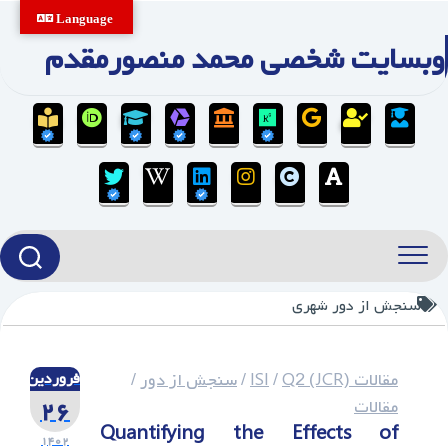
Ski
Language
t
وبسایت شخصی محمد منصورمقدم
conten
سنجش از دور شهری
مقالات ISI
Q2 (JCR)
/
/
سنجش از دور
/
فروردین
۲۶
مقالات
Quantifying the Effects of
۱۴۰۲