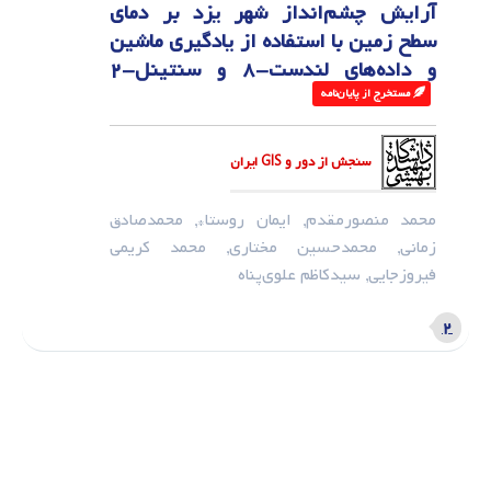
آرایش چشم‌انداز شهر یزد بر دمای
سطح زمین با استفاده از یادگیری ماشین
و داده‌های لندست-۸ و سنتینل-۲
مستخرج از پایان‌نامه‌ ‌
سنجش از دور و GIS ایران
محمد منصورمقدم, ایمان روستا*, محمدصادق
زمانی, محمدحسین مختاری, محمد کریمی
فیروزجایی, سیدکاظم علوی‌پناه
۲