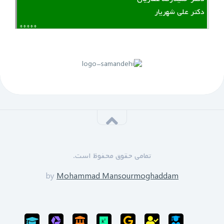
دکتر علی شهریار
*****
لینک منقضی شده است
پنجم مهرماه 1399:
سازمان نظام مهندسی یزد به زودی دوره های GPS را برای
علاقه مندان برگزار خواهد نمود.
*****
‌ ‌مدرسین دوره:
دکتر زین العابدین حسینی
تمامی حقوق محفوظ است.
محمد منصورمقدم
*****
by
Mohammad Mansourmoghaddam
ثبت نام پایان یافته است
سی‌ام‌ شهریورماه 1399: