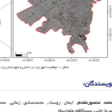
شکل ۱: موقعیت شهر یزد در استان و شهرستان یزد و کشور ایران
ویسندگان:
حمد منصورمقدم
, ایمان روستا*, محمدصادق زمانی, م
یروزجایی, سیدکاظم علوی‌پناه