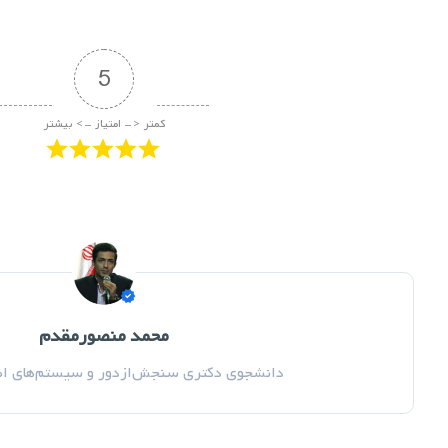
5
کمتر <- امتیاز -> بیشتر
تصویر ماهواره ای
لندست 8
محمد منصورمقدم
سنتینل 2
سنجش ا
یادگیری ماشین
مقاله
پایان نامه
sourmoghaddam
yazd
ماشین لرنینگ
machine learning
طبقه بندی
محمد منصورمقدم
دانشجوی دکتری سنجش‌ازدور و سیستم‌های اطل