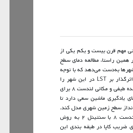
ستی مهم قرن بیست و یکم یکی از
 همین راستا، مطالعه دمای سطح
در شهرها به‌دست می‌دهد که با توجه
به اقلیم گرم و خشک شهر یزد، بررسی وضعیت و عوامل اثرگذار بر LST در این شهر را
ضروری می‌نمایاند. این پژوهش با استفاده از تصویر فیوژن شده طیفی و مکانی لندست ۸ برای
الگوریتم‌های یادگیری ماشین سعی دارد تا
ا چشم‌انداز سطح زمین شهری مدل کند.
بر اساس نتایج این پژوهش، فیوژن طیفی-مکانی تصویر لندست ۸ با سنتینل ۲ به روش
ازی پن، موجب افزایش ۱۰٫۷%ی دقت کلی و ۱۶٫۵%ی ضریب کاپا در طبقه بندی این