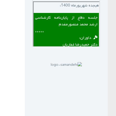
هیجده شهریورماه 1400:
جلسه دفاع از پایان‌نامه کارشناسی
ارشد محمد منصورمقدم
*****
‌ ‌ داوران:
دکتر حمیدرضا غفاریان
دکتر علی شهریار
*****
لینک منقضی شده است
پنجم مهرماه 1399:
سازمان نظام مهندسی یزد به زودی
دوره های GPS را برای علاقه مندان
برگزار خواهد نمود.
*****