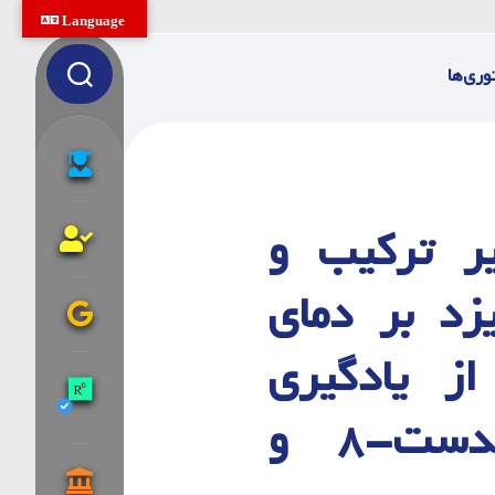
Language
وری‌ها
ر ترکیب و
زد بر دمای
ز یادگیری
ماشین و داده‌های لندست-۸ و