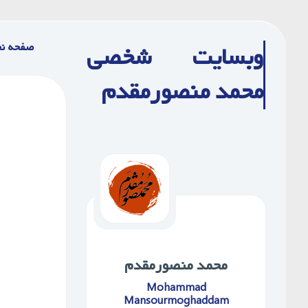
Ski
t
صفحه ن
وبسایت شخصی
conten
محمد منصورمقدم
محمد ‌منصورمقدم
Mohammad
Mansourmoghaddam