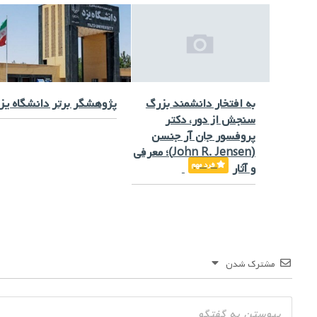
به افتخار دانشمند بزرگ
پژوهشگر برتر دانشگاه یز
سنجش از دور، دکتر
پروفسور جان آر جنسن
(John R. Jensen)؛ معرفی
فرد مهم
و آثار
مشترک شدن