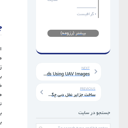
ـــــــــــــــــ
گرافیست
•
چ
بیشتر (رزومه)
ا
م
NEXT
The Separation of the Unpaved Roads and Prioritization of Paving These Roads Using UAV Images
PREVIOUS
ساخت جزایر نخل دبی چگونه بر محیط زیست تأثیر گذاشت؟
جستجو در سایت