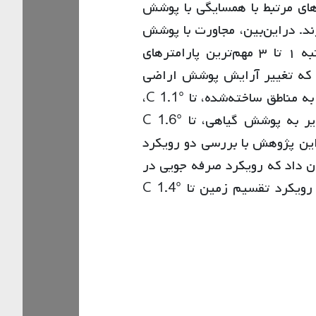
ای مرتبط با همسایگی با پوشش
ی بر LST شهر یزد قرار دارند. دراین‌بین، مجاورت با پوشش
زمین‌های بایر در شعاع ۱۰۰، ۵۰ و ۱۵۰ متر به‌ترتیب رتبه ۱ تا ۳ مهم‌ترین پارامترهای
شان داد که تغییر آرایش پوشش اراضی
می‌تواند بر LST اثرگذار بوده و تغییر پوشش زمین‌های بایر به مناطق ساخته‌شده، تا °C 1.1،
به پوشش گیاهی، تا °C 2.1 و تغییر ۳۰% از زمین‌های بایر به پوشش گیاهی، تا °C 1.6
 همچنین این پژوهش با بررسی دو رویکرد
 داد که رویکرد صرفه جویی در
زمین می‌تواند میانگین LST را در شهر یزد تا ۱٫۳ درجه و رویکرد تقسیم زمین تا °C 1.4