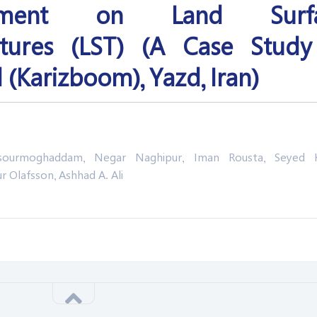
opment on Land Surfa
tures (LST) (A Case Study
 (Karizboom), Yazd, Iran)
urmoghaddam, Negar Naghipur, Iman Rousta, Seyed 
r Olafsson, Ashhad A. Ali