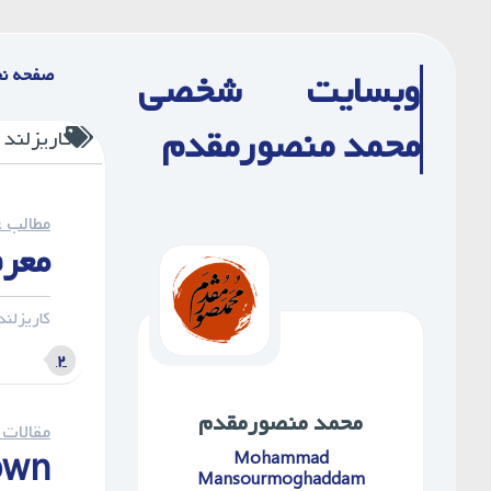
Ski
t
صفحه ن
وبسایت شخصی
conten
محمد منصورمقدم
کاریزلند
مطالب ع
معرف
کاریزلند
۲
محمد ‌منصورمقدم
مقالات ISI
own
Mohammad
Mansourmoghaddam