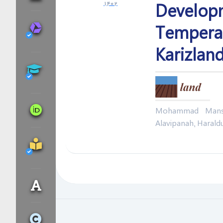
۱۴۰۲
Devel
Tempera
Karizland
Mohammad Manso
Alavipanah, Haraldu