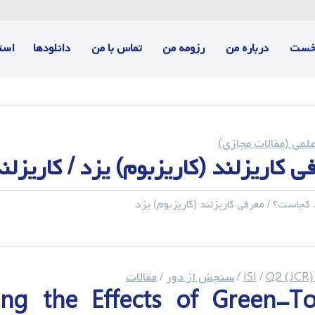
خست
درباره من
رزومه من
تماس با من
دانلودها
است
لمی (مقالات مجازی)
ی کاریزلند (کاریزبوم) یزد / کاریزل
 کجاست؟ / معرفی کاریزلند (کاریزبوم) یزد
Q2 (JCR)
/
/
سنجش از دور
/
مقالات
ying the Effects of Green-T