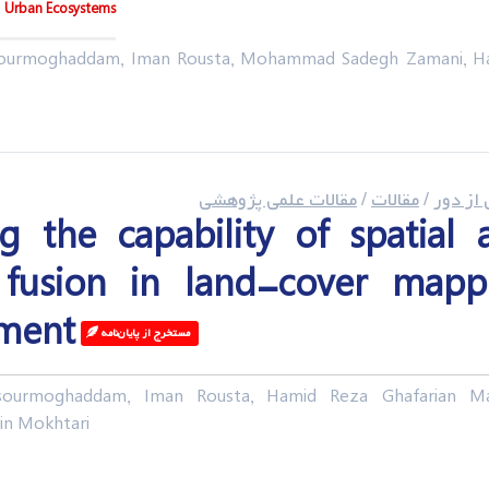
Urban Ecosystems
rmoghaddam, Iman Rousta, Mohammad Sadegh Zamani, Ha
ز دور
/
مقالات
/
مقالات علمی پژوهشی
ng the capability of spatial 
l fusion in land-cover mapp
ment
مستخرج از پایان‌نامه‌ ‌
rmoghaddam, Iman Rousta, Hamid Reza Ghafarian Mal
n Mokhtari