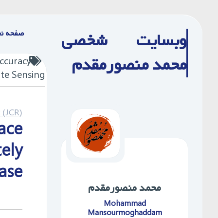
Ski
t
صفحه ن
وبسایت شخصی
conten
محمد منصورمقدم
accuracy
ote Sensing
 (JCR)
ace
ely
ase
محمد ‌منصورمقدم
Mohammad
Mansourmoghaddam