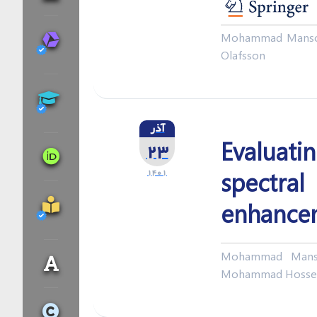
Mohammad Mansou
Olafsson
آذر
Evaluati
۲۳
۱۴۰۱
spectra
enhance
Mohammad Mansou
Mohammad Hossei