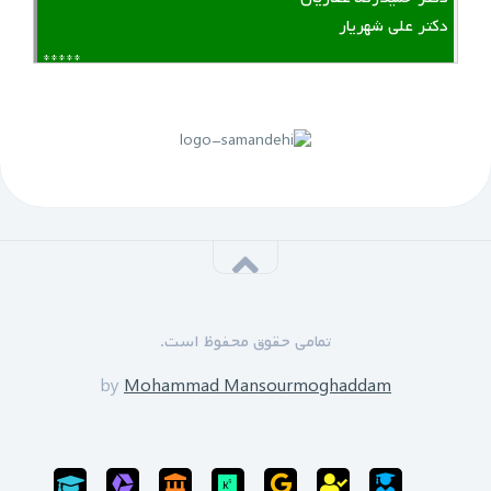
دکتر علی شهریار
*****
لینک منقضی شده است
پنجم مهرماه 1399:
سازمان نظام مهندسی یزد به زودی دوره های GPS را برای
علاقه مندان برگزار خواهد نمود.
*****
‌ ‌مدرسین دوره:
دکتر زین العابدین حسینی
تمامی حقوق محفوظ است.
محمد منصورمقدم
*****
by
Mohammad Mansourmoghaddam
ثبت نام پایان یافته است
سی‌ام‌ شهریورماه 1399: