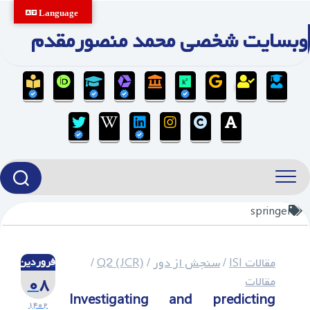
Ski
Language
t
وبسایت شخصی محمد منصورمقدم
conten
springer
مقالات ISI
/
سنجش از دور
/
Q2 (JCR)
/
فروردین
۰۸
مقالات
Investigating and predicting
۱۴۰۲