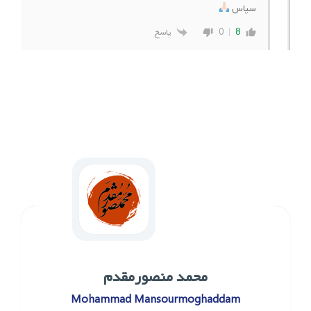
سپاس
0
8
پاسخ
محمد ‌منصورمقدم
Mohammad Mansourmoghaddam