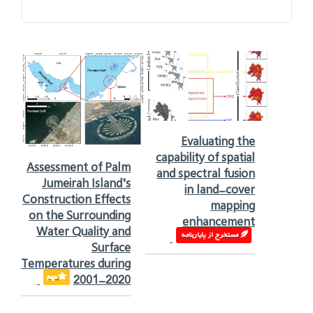
Evaluating the
capability of spatial
Assessment of Palm
and spectral fusion
Jumeirah Island’s
in land-cover
Construction Effects
mapping
on the Surrounding
enhancement
Water Quality and
مستخرج از پایان‌نامه‌ ‌
Surface
Temperatures during
مهم
2001-2020