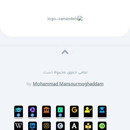
لینک منقضی شده است
پنجم مهرماه 1399:
سازمان نظام مهندسی یزد به زودی دوره های GPS را برای
علاقه مندان برگزار خواهد نمود.
*****
‌ ‌مدرسین دوره:
دکتر زین العابدین حسینی
تمامی حقوق محفوظ است.
محمد منصورمقدم
*****
by
Mohammad Mansourmoghaddam
ثبت نام پایان یافته است
سی‌ام‌ شهریورماه 1399:
بروزرسانی سایت پایان یافته است و سایت در مرحله
انتقال پایگاه داده می‌باشد.