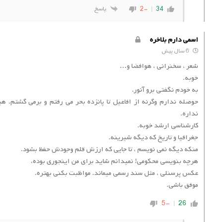
-2
34
پاسخ
اسمی دارم بلاخره
6 سال پیش
شعر ، سخنرانی ، هوافضا و…
خوبه.
به خودم نگفتی برو آنور.
حوصله ندارم وگرنه از افاعیل تا پانزده بحر می رفتم و برمی گشتم. 
نداره.
کارشناسی ارشد خوبه.
جغرافیا و تاریخ که دیگه شیرینه.
منکه دیگه نمی نویسم ، تا جایی که ارزش قلم وجودش حفظ بشود.
هرچه بنویسی محکومی! نمیدانم شاید برای من اینجوری بوده،
عکس پرسنلی ، مثل سند رسمی میماند. مواظبت بکنی بهتره.
موفق باشی.
-5
26