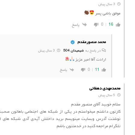
3 سال پیش
موفق باشی پسر
16
0
پاسخ
محمد منصورمقدم
در پاسخ به
شیمیدان 504
3 سال پیش
ارادت آقا امیر عزیز
0
11
پاسخ
محمدمهدی دهقانی
5 سال پیش
سلام خوبید آقای منصور مقدم
کارتون داشتم میخواستم در یکی از شبکه های اجتماعی باهاتون صحب
نوشتت آدرس وبسایت مینویسم برید داخلش آیدی آدی شبکه های اجت
تلگرام مراجعه کنید در خدمتتون باشم