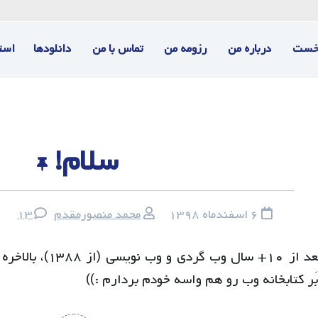
خست
درباره من
رزومه من
تماس با من
دانلودها
است
سلام!
۶ اسفند‌ماه ۱۳۹۸
محمد منصورمقدم
۱۳
بعد از ۱۰+ سال وب 
بَر کتابخانه وب رو هم واسه خودم بردارم :))