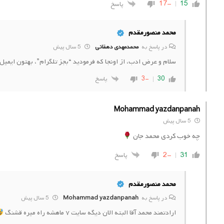
15
-17
پاسخ
محمد منصورمقدم
در پاسخ به
محمدمهدی دهقانی
5 سال پیش
سلام و عرض ادب، از اونجا که فرمودید “بجز تلگرام”، بهتون ایمیل
-3
30
پاسخ
Mohammad yazdanpanah
5 سال پیش
چه خوب کردی محمد جان
31
-2
پاسخ
محمد منصورمقدم
در پاسخ به
Mohammad yazdanpanah
5 سال پیش
ارادتمند محمد آقا البته الان دیگه سایت ۷ ماهشه راه میره قشنگ