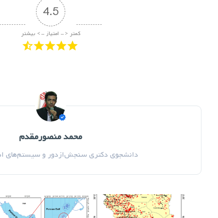
4.5
کمتر <- امتیاز -> بیشتر
محمد منصورمقدم
دانشجوی دکتری سنجش‌ازدور و سیستم‌های اطل