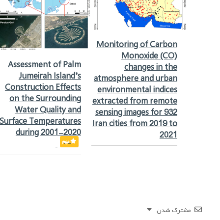
Monitoring of Carbon
Monoxide (CO)
Assessment of Palm
changes in the
Jumeirah Island’s
atmosphere and urban
Construction Effects
environmental indices
on the Surrounding
extracted from remote
Water Quality and
sensing images for 932
Surface Temperatures
Iran cities from 2019 to
during 2001-2020
2021
مهم
مشترک شدن