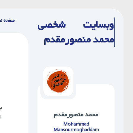
Ski
t
صفحه ن
وبسایت شخصی
conten
محمد منصورمقدم
محمد ‌منصورمقدم
ا
Mohammad
Mansourmoghaddam