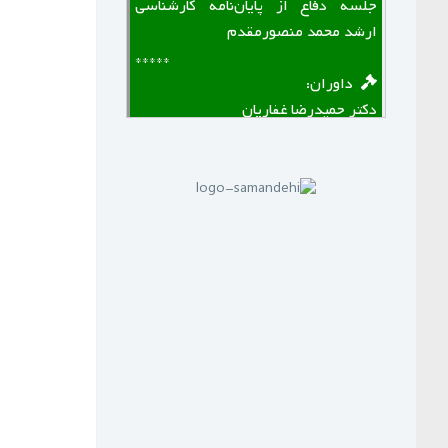
جلسه دفاع از پایان‌نامه کارشناسی
ارشد محمد منصورمقدم
*****
‌ ‌ داوران:
دکتر حمیدرضا غفاریان
دکتر علی شهریار
*****
لینک منقضی شده است
پنجم مهرماه 1399:
سازمان نظام مهندسی یزد به زودی
دوره های GPS را برای علاقه مندان
برگزار خواهد نمود.
*****
‌ ‌مدرسین دوره:
دکتر زین العابدین حسینی